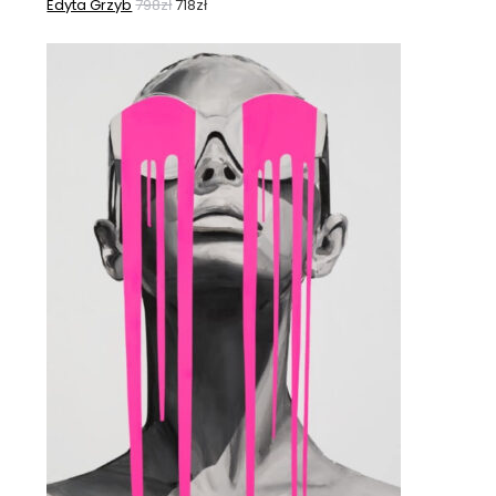
Edyta Grzyb
798
zł
718
zł