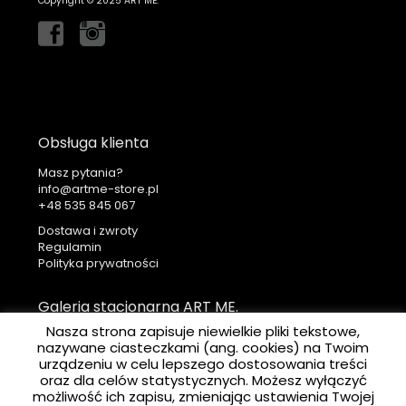
Copyright © 2025 ART ME.
Obsługa klienta
Masz pytania?
info@artme-store.pl
+48
Dostawa i zwroty
Regulamin
Polityka prywatności
Galeria stacjonarna ART ME.
Nasza strona zapisuje niewielkie pliki tekstowe,
ART ME. Art Gallery
nazywane ciasteczkami (ang. cookies) na Twoim
Ul. Krakowska 41
urządzeniu w celu lepszego dostosowania treści
31-066 Kraków
oraz dla celów statystycznych. Możesz wyłączyć
możliwość ich zapisu, zmieniając ustawienia Twojej