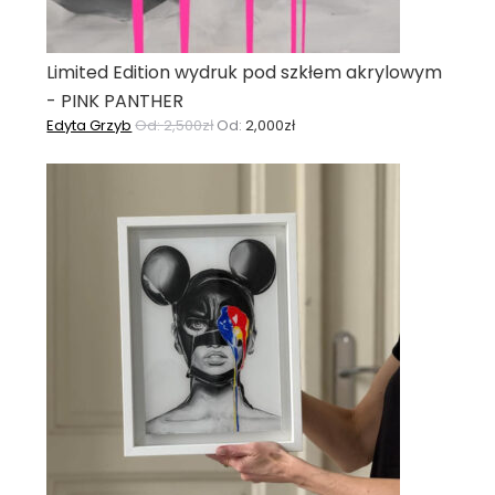
Limited Edition wydruk pod szkłem akrylowym
- PINK PANTHER
Edyta Grzyb
Od:
2,500
zł
Od:
2,000
zł