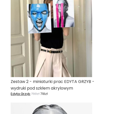
Zestaw 2 - miniaturki prac EDYTA GRZYB -
wydruki pod szkłem akrylowym
Edyta Grzyb
798
zł
718
zł