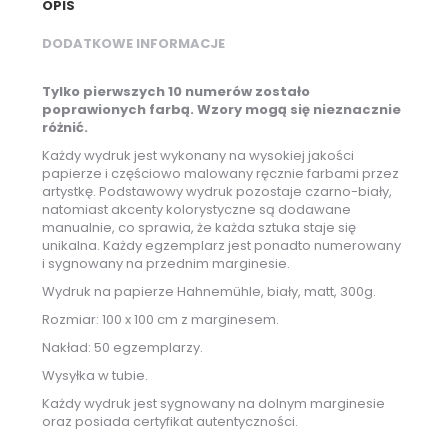
OPIS
DODATKOWE INFORMACJE
Tylko pierwszych 10 numerów zostało
poprawionych farbą. Wzory mogą się nieznacznie
różnić.
Każdy wydruk jest wykonany na wysokiej jakości
papierze i częściowo malowany ręcznie farbami przez
artystkę. Podstawowy wydruk pozostaje czarno-biały,
natomiast akcenty kolorystyczne są dodawane
manualnie, co sprawia, że każda sztuka staje się
unikalna. Każdy egzemplarz jest ponadto numerowany
i sygnowany na przednim marginesie.
Wydruk na papierze Hahnemühle, biały, matt, 300g.
Rozmiar: 100 x 100 cm z marginesem.
Nakład: 50 egzemplarzy.
Wysyłka w tubie.
Każdy wydruk jest sygnowany na dolnym marginesie
oraz posiada certyfikat autentyczności.