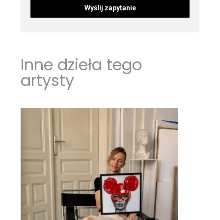
Inne dzieła tego
artysty