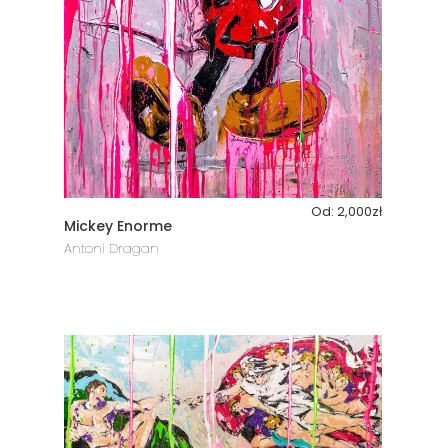
Od:
2,000
zł
Mickey Enorme
Antoni Dragan