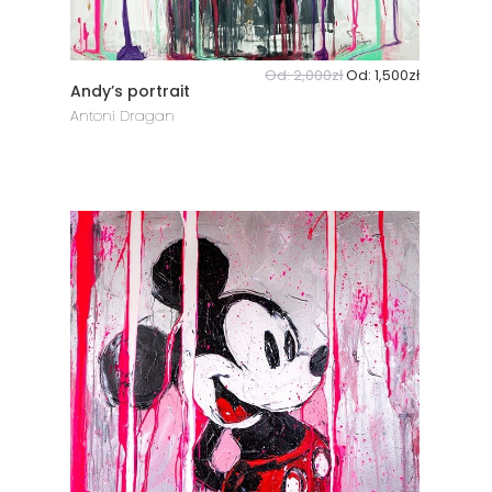
Od:
2,000
zł
Od:
1,500
zł
Andy’s portrait
Antoni Dragan