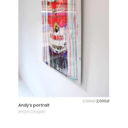
2,500
zł
2,000
zł
Andy’s portrait
Antoni Dragan