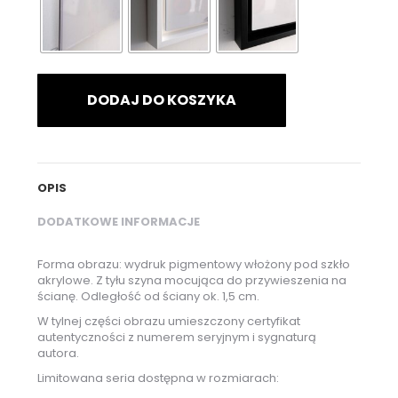
DODAJ DO KOSZYKA
OPIS
DODATKOWE INFORMACJE
Forma obrazu: wydruk pigmentowy włożony pod szkło
akrylowe. Z tyłu szyna mocująca do przywieszenia na
ścianę. Odległość od ściany ok. 1,5 cm.
W tylnej części obrazu umieszczony certyfikat
autentyczności z numerem seryjnym i sygnaturą
autora.
Limitowana seria dostępna w rozmiarach: