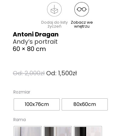
Dodaj do listy
Zobacz we
życzeń
wnętrzu
Antoni Dragan
Andy’s portrait
60 × 80 cm
Od:
2,000
zł
Od:
1,500
zł
Rozmiar
100x76cm
80x60cm
Rama