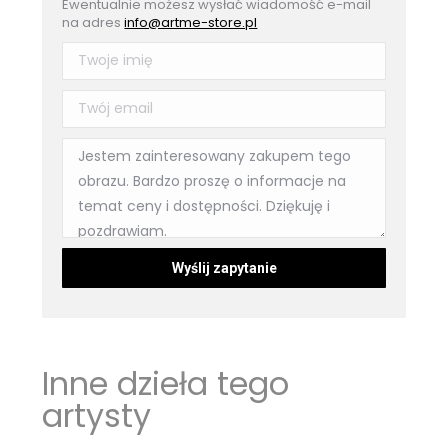
Ewentualnie możesz wysłać wiadomość e-mail
na adres
info@artme-store.pl
Inne dzieła tego
artysty