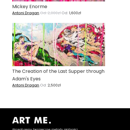
Mickey Enorme
Antoni Dragan
Od:
2,000
zł
Od:
1,600
zł
The Creation of the Last Supper through
Adam's Eyes
Antoni Dragan
Od:
2,500
zł
Akceptujemy bezpieczne metody płatności