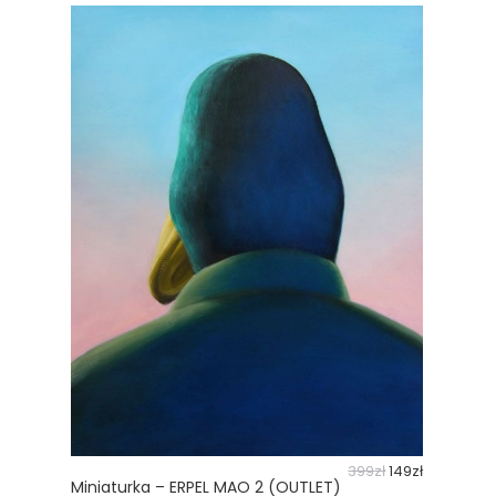
399
zł
149
zł
Miniaturka – ERPEL MAO 2 (OUTLET)