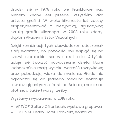
Urodził się w 1978 roku we Frankfurcie nad
Menem. Znany jest przede wszystkim jako
artysta graffiti. W wieku kilkunastu lat zaczął
eksperymentować z nietypową, figuratywną
sztuką graffiti ulicznego. W 2003 roku zdobył
dyplom Akademii Sztuk Wizualnych.
Dzięki kombinacji tych doświadczeń udoskonalił
swój warsztat, co pozwoliło mu wspiąć się na
szczyt niemieckiej sceny street artu. Artyście
udaje się tworzyć nowoczesne dzieła, które
jednocześnie mają wysoką wartość rozrywkową
oraz pobudzają widza do myślenia. Guido nie
ogranicza się do jednego medium: wykonuje
również gigantyczne freski na ścianie, maluje na
płótnie, a także tworzy rzeźby.
Wystawy i wydarzenia
w 2018 roku:
ART/OF Gallery Offenbach, wystawa grupowa
T.R.E.A.M. Team, Horst Frankfurt, wystawa