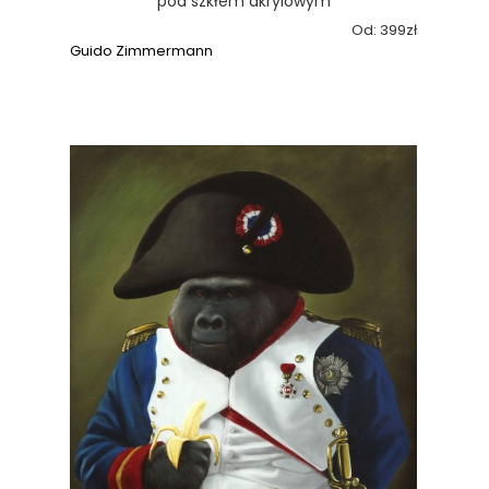
pod szkłem akrylowym
Od:
399
zł
Guido Zimmermann