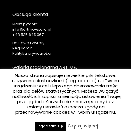
Obsługa klienta
Masz pytania?
info@artme-store.pl
+48
Dostawa i zwroty
Regulamin
Polityka prywatności
Galeria stacjonarna ART ME.
Nasza strona zapisuje niewielkie pliki tekstowe,
ART ME. Art Gallery
nazywane ciasteczkami (ang. cookies) na Twoim
Ul. Krakowska 41
urządzeniu w celu lepszego dostosowania treści
31-066 Kraków
oraz dla celów statystycznych. Możesz wyłączyć
możliwość ich zapisu, zmieniając ustawienia Twojej
przeglądarki. Korzystanie z naszej strony bez
zmiany ustawień oznacza zgodę na
Newsletter
przechowywanie cookies w Twoim urządzeniu.
ZAPISZ SIĘ
Czytaj więcej
Zgadzam się