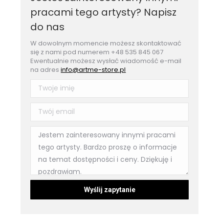
pracami tego artysty? Napisz
do nas
W dowolnym momencie możesz skontaktować
się z nami pod numerem +48 535 845 067
Ewentualnie możesz wysłać wiadomość e-mail
na adres
info@artme-store.pl