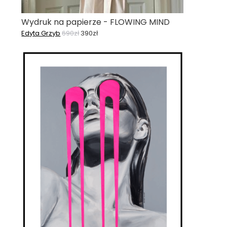
Wydruk na papierze - FLOWING MIND
Edyta Grzyb
690
zł
390
zł