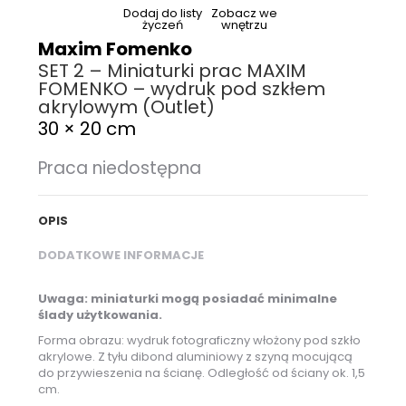
Dodaj do listy
Zobacz we
życzeń
wnętrzu
Maxim Fomenko
SET 2 – Miniaturki prac MAXIM
FOMENKO – wydruk pod szkłem
akrylowym (Outlet)
30 × 20 cm
Praca niedostępna
OPIS
DODATKOWE INFORMACJE
Uwaga: miniaturki mogą posiadać minimalne
ślady użytkowania.
Forma obrazu: wydruk fotograficzny włożony pod szkło
akrylowe. Z tyłu dibond aluminiowy z szyną mocującą
do przywieszenia na ścianę. Odległość od ściany ok. 1,5
cm.