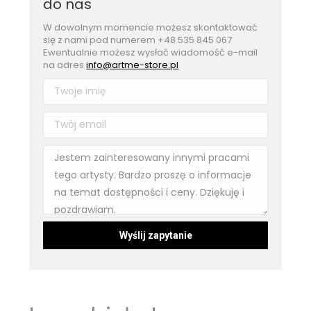
do nas
W dowolnym momencie możesz skontaktować
się z nami pod numerem +48 535 845 067
Ewentualnie możesz wysłać wiadomość e-mail
na adres
info@artme-store.pl