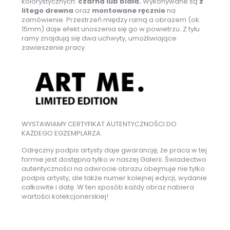
kolorystycznych:
czarna lub biała.
Wykonywane są
z
litego drewna
oraz
montowane ręcznie
na
zamówienie. Przestrzeń między ramą a obrazem (ok.
15mm) daje efekt unoszenia się go w powietrzu. Z tyłu
ramy znajdują się dwa uchwyty, umożliwiające
zawieszenie pracy.
WYSTAWIAMY CERTYFIKAT AUTENTYCZNOŚCI DO
KAŻDEGO EGZEMPLARZA.
Odręczny podpis artysty daje gwarancję, że praca w tej
formie jest dostępna tylko w naszej Galerii. Świadectwo
autentyczności na odwrocie obrazu obejmuje nie tylko
podpis artysty, ale także numer kolejnej edycji, wydanie
całkowite i datę. W ten sposób każdy obraz nabiera
wartości kolekcjonerskiej!