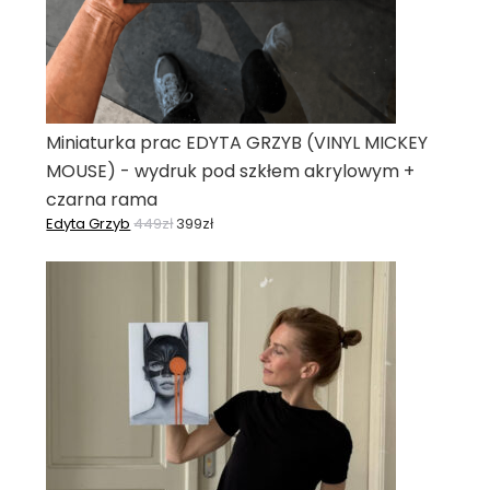
Miniaturka prac EDYTA GRZYB (VINYL MICKEY
MOUSE) - wydruk pod szkłem akrylowym +
czarna rama
Edyta Grzyb
449
zł
399
zł