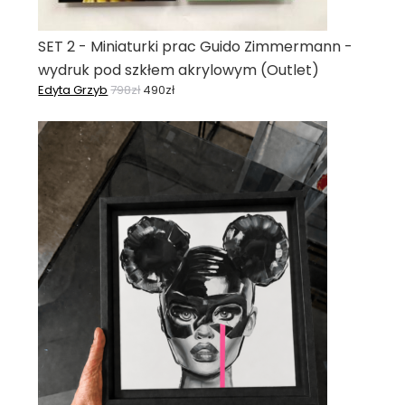
SET 2 - Miniaturki prac Guido Zimmermann -
wydruk pod szkłem akrylowym (Outlet)
Edyta Grzyb
798
zł
490
zł