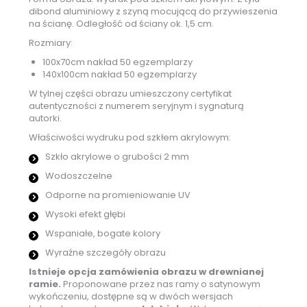
dibond aluminiowy z szyną mocującą do przywieszenia
na ścianę. Odległość od ściany ok. 1,5 cm.
Rozmiary:
100x70cm nakład 50 egzemplarzy
140x100cm nakład 50 egzemplarzy
W tylnej części obrazu umieszczony certyfikat
autentyczności z numerem seryjnym i sygnaturą
autorki.
Właściwości wydruku pod szkłem akrylowym:
Szkło akrylowe o grubości 2 mm
Wodoszczelne
Odporne na promieniowanie UV
Wysoki efekt głębi
Wspaniałe, bogate kolory
Wyraźne szczegóły obrazu
Istnieje opcja zamówienia obrazu w drewnianej
ramie.
Proponowane przez nas ramy o satynowym
wykończeniu, dostępne są w dwóch wersjach