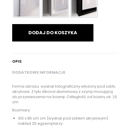
DODAJ DO KOSZYKA
OPIS
DODATKOWE INFORMACJE
Forma obrazu: wydruk fotograficzny włożony pod szkło
akrylowe. Z tyłu dibond aluminiowy z szyną mocującą
do przywieszenia na ścianę. Odległość od ściany ok. 1,5
cm.
Rozmiary:
100 x 85 cm cm (wydruk pod szkłem akrylowym)
nakład 25 egzemplarzy