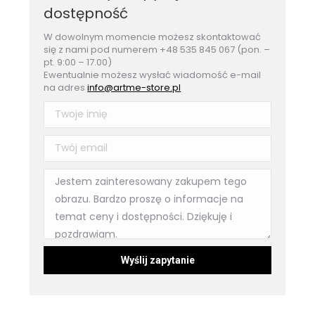
dostępność
W dowolnym momencie możesz skontaktować
się z nami pod numerem +48 535 845 067 (pon. –
pt. 9:00 – 17.00)
Ewentualnie możesz wysłać wiadomość e-mail
na adres
info@artme-store.pl