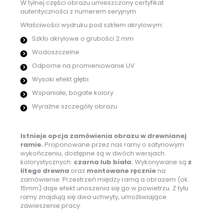
W tylnej części obrazu umieszczony certyfikat
autentyczności z numerem seryjnym.
Właściwości wydruku pod szkłem akrylowym:
Szkło akrylowe o grubości 2 mm
Wodoszczelne
Odporne na promieniowanie UV
Wysoki efekt głębi
Wspaniałe, bogate kolory
Wyraźne szczegóły obrazu
Istnieje opcja zamówienia obrazu w drewnianej
ramie.
Proponowane przez nas ramy o satynowym
wykończeniu, dostępne są w dwóch wersjach
kolorystycznych:
czarna lub biała.
Wykonywane są
z
litego drewna
oraz
montowane ręcznie
na
zamówienie. Przestrzeń między ramą a obrazem (ok.
15mm) daje efekt unoszenia się go w powietrzu. Z tyłu
ramy znajdują się dwa uchwyty, umożliwiające
zawieszenie pracy.