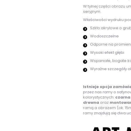
W tylnej części obrazu u
seryjnym.
Właściwości wydruku po
Szkło akrylowe o gru
Wodoszczelne
Odporne na promien
Wysoki efekt głębi
Wspaniałe, bogate ko
Wyraźne szczegóły o
Istnieje opcja zamówi
przez nas ramy o satyn
kolorystycznych:
czarna 
drewna
oraz
montowan
ramą a obrazem (ok. 15mm
ramy znajdują się dwa u