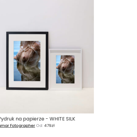
ydruk na papierze - WHITE SILK
umar Fotographer
Od:
479
zł