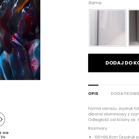
Rama
DODAJ DO K
OPIS
DODATKOWE
Forma obrazu: wydruk fot
dibond aluminiowy z szy
Odległość od ściany ok. 1
Rozmiary:
z we
rzu
100×66,6cm (wydruk 