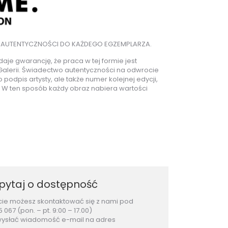
 AUTENTYCZNOŚCI DO KAŻDEGO EGZEMPLARZA.
daje gwarancję, że praca w tej formie jest
Galerii. Świadectwo autentyczności na odwrocie
 podpis artysty, ale także numer kolejnej edycji,
. W ten sposób każdy obraz nabiera wartości
pytaj o dostępność
 możesz skontaktować się z nami pod
67 (pon. – pt. 9:00 – 17.00)
wysłać wiadomość e-mail na adres