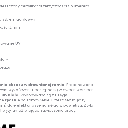
mieszczony certyfikat autentyczności z numerem
d szkłem akrylowym:
bości 2 mm
iowanie UV
lory
brazu
enia obrazu w drewnianej ramie.
Proponowane
owym wykończeniu, dostępne są w dwóch wersjach
lub biała.
Wykonywane są
z litego
e ręcznie
na zamówienie. Przestrzeń między
) daje efekt unoszenia się go w powietrzu. Z tyłu
chwyty, umożliwiające zawieszenie pracy.