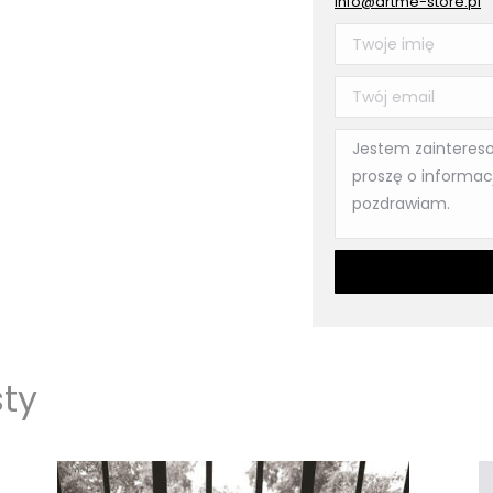
info@artme-store.pl
sty