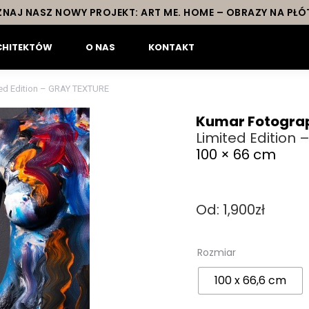
NAJ NASZ NOWY PROJEKT: ART ME. HOME – OBRAZY NA PŁÓ
CHITEKTÓW
O NAS
KONTAKT
ted Edition – GRAY TEXTURE
Kumar Fotogra
Limited Edition
100 × 66 cm
Od:
1,900
zł
Rozmiar
100 x 66,6 cm