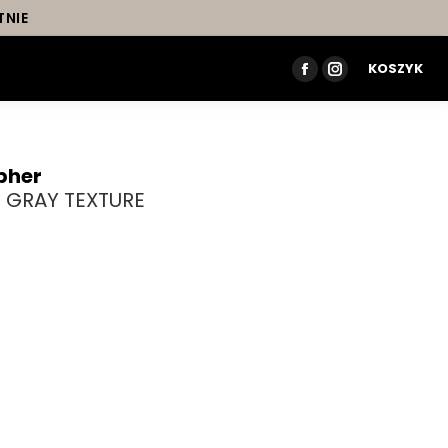
TNIE
KOSZYK
FACEBOOK
INSTAGRAM
PAGE
PAGE
OPENS
OPENS
IN
IN
pher
NEW
NEW
 – GRAY TEXTURE
WINDOW
WINDOW