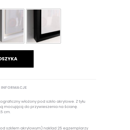
OSZYKA
 INFORMACJE
ograficzny włożony pod szkło akrylowe. Z tyłu
ną mocującą do przywieszenia na ścianę.
,5 cm.
pod szkłem akrylowym) nakład 25 egzemplarzy