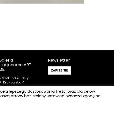
Galeria
Newsletter
stacjonarna ART
ME.
ZAPISZ SIĘ
ART ME. Art Gallery
Ul. Krakowska 41
31-066 Kraków
 celu lepszego dostosowania treści oraz dla celów
z naszej strony bez zmiany ustawień oznacza zgodę na