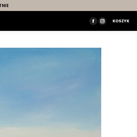
TNIE
KOSZYK
FACEBOOK
INSTAGRAM
PAGE
PAGE
OPENS
OPENS
IN
IN
NEW
NEW
WINDOW
WINDOW