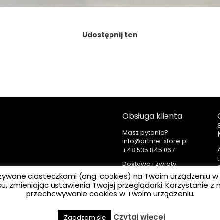
Udostępnij ten
Obsługa klienta
Masz pytania?
info@artme-store.pl
+48
Dostawa i zwroty
Regulamin
 nazywane ciasteczkami (ang. cookies) na Twoim urządzeniu w
Polityka prywatności
u, zmieniając ustawienia Twojej przeglądarki. Korzystanie 
przechowywanie cookies w Twoim urządzeniu.
Czytaj więcej
Zgadzam się