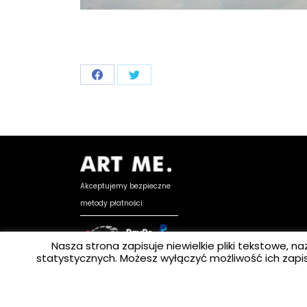
Share
Share
on
on
Facebook
X
Akceptujemy bezpieczne
metody płatności
Nasza strona zapisuje niewielkie pliki tekstowe,
statystycznych. Możesz wyłączyć możliwość ich zapis
Copyright © 2025 ART ME.