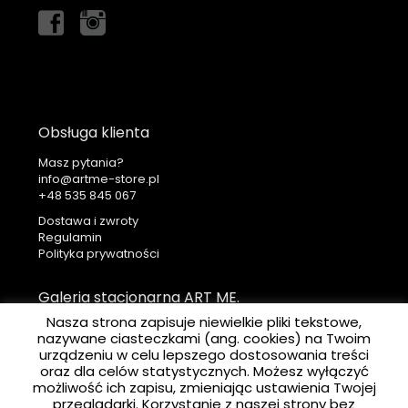
Obsługa klienta
Masz pytania?
info@artme-store.pl
+48
Dostawa i zwroty
Regulamin
Polityka prywatności
Galeria stacjonarna ART ME.
Nasza strona zapisuje niewielkie pliki tekstowe,
ART ME. Art Gallery
nazywane ciasteczkami (ang. cookies) na Twoim
Ul. Krakowska 41
urządzeniu w celu lepszego dostosowania treści
31-066 Kraków
oraz dla celów statystycznych. Możesz wyłączyć
możliwość ich zapisu, zmieniając ustawienia Twojej
przeglądarki. Korzystanie z naszej strony bez