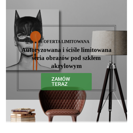
OFERTA LIMITOWANA
Autoryzowana i ściśle limitowana
seria obrazów pod szkłem
akrylowym
ZAMÓW
TERAZ