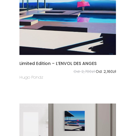
Limited Edition – L’ENVOL DES ANGES
Od:
2,700
zł
Od:
2,160
zł
Hugo Pondz