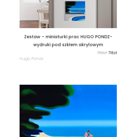
Zestaw – miniaturki prac HUGO PONDZ-
wydruki pod szkłem akrylowym
798
zł
718
zł
Hugo Pondz