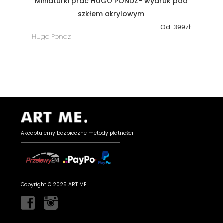
Miniaturki prac HUGO PONDZ- wydruk pod
szkłem akrylowym
Od:
399
zł
Hugo Pondz
Akceptujemy bezpieczne metody płatności
Copyright © 2025 ART ME.